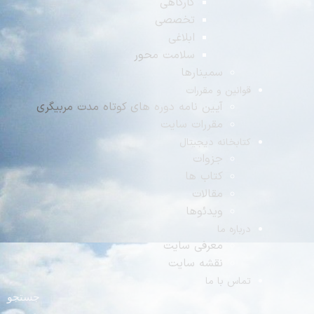
کارگاهی
تخصصی
ابلاغی
سلامت محور
سمینارها
نین و مقررات
آیین نامه دوره های کوتاه مدت مربیگری
مقررات سایت
بخانه دیجیتال
جزوات
کتاب ها
مقالات
ویدئوها
اره ما
معرفی سایت
نقشه سایت
س با ما
جستجو