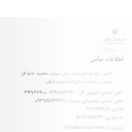
ماس
چهارراه ابوریحان، نبش میدان منظریه، اداره کل
 جوانان استان آذربایجان شرقی
 : 34754341- 34766400
بانی سایت: 09375649431