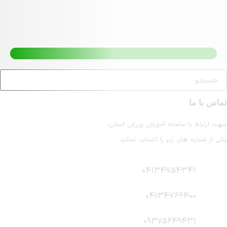
انه آموزش ورزش استان،
ر را انتخاب نمائید.
041347
041347
093756