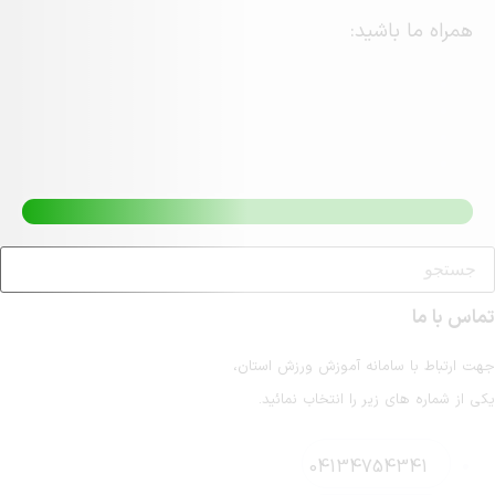
ید:
انه آموزش ورزش استان،
ر را انتخاب نمائید.
041347