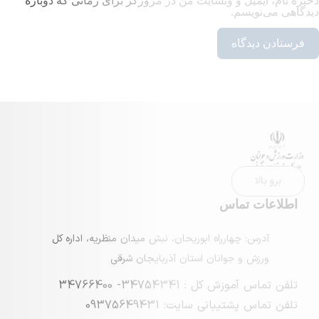
ل و وبسایت من در مرورگر برای زمانی که دوباره
م.
ماس
چهارراه ابوریحان، نبش میدان منظریه، اداره کل
 جوانان استان آذربایجان شرقی
 : 34754341- 34766400
بانی سایت: 09375649431