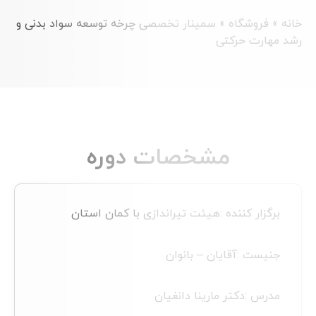
اه
»
سمینار تخصصی چرخه توسعه سواد بدنی و
رکتی
مشخصات دوره
نده :
هیئت تیراندازی با کمان استان
آقایان – بانوان
کتر مارینا دانغیان