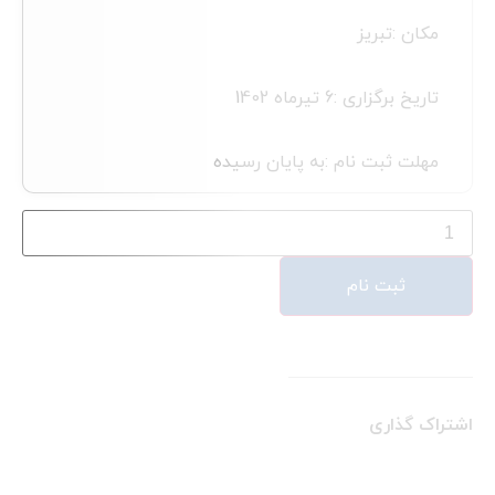
ریز
زاری :
6 تیرماه 1402
 نام :
به پایان رسیده
نام
ی