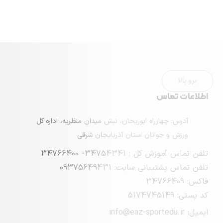
ماس
چهارراه ابوریحان، نبش میدان منظریه، اداره کل
 جوانان استان آذربایجان شرقی
 : 34754341- 34766400
بانی سایت: 09375649431