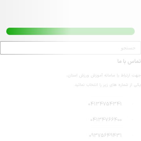
انه آموزش ورزش استان،
ر را انتخاب نمائید.
041347
041347
093756