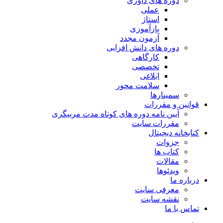
دوره های داوری
عملی
استاژ
بازآموزی
آزمون مجدد
دوره های دانش افزایی
کارگاهی
تخصصی
ابلاغی
سلامت محور
سمینارها
قوانین و مقررات
آیین نامه دوره های کوتاه مدت مربیگری
مقررات سایت
کتابخانه دیجیتال
جزوات
کتاب ها
مقالات
ویدئوها
درباره ما
معرفی سایت
نقشه سایت
تماس با ما