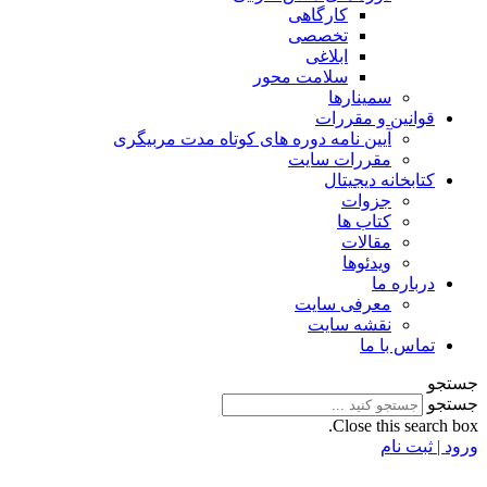
کارگاهی
تخصصی
ابلاغی
سلامت محور
سمینارها
قوانین و مقررات
آیین نامه دوره های کوتاه مدت مربیگری
مقررات سایت
کتابخانه دیجیتال
جزوات
کتاب ها
مقالات
ویدئوها
درباره ما
معرفی سایت
نقشه سایت
تماس با ما
جستجو
جستجو
Close this search box.
ورود | ثبت نام