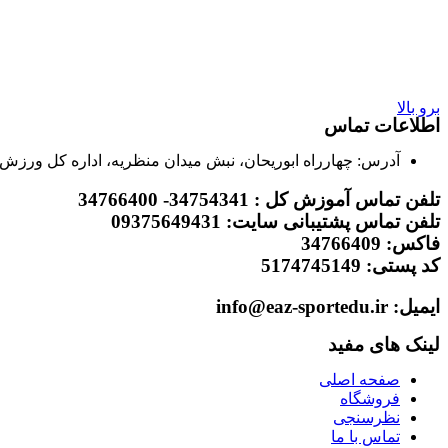
برو بالا
اطلاعات تماس
آدرس: چهارراه ابوریحان، نبش میدان منظریه، اداره کل ورزش 
تلفن تماس آموزش کل : 34754341- 34766400
تلفن تماس پشتیبانی سایت: 09375649431
فاکس: 34766409
کد پستی: 5174745149
ایمیل: info@eaz-sportedu.ir
لینک های مفید
صفحه اصلی
فروشگاه
نظرسنجی
تماس با ما