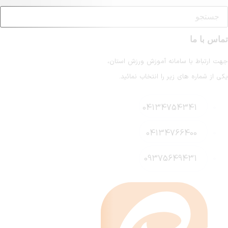
انه آموزش ورزش استان،
ر را انتخاب نمائید.
041347
041347
093756