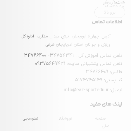
ماس
چهارراه ابوریحان، نبش میدان منظریه، اداره کل
 جوانان استان آذربایجان شرقی
 : 34754341- 34766400
بانی سایت: 09375649431
مفید
حه
فروشگاه
نظرسنجی