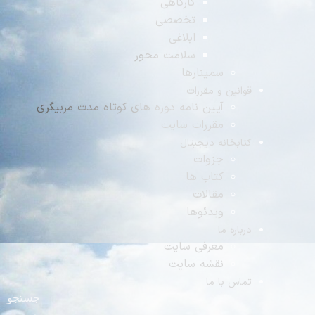
کارگاهی
تخصصی
ابلاغی
سلامت محور
سمینارها
نین و مقررات
آیین نامه دوره های کوتاه مدت مربیگری
مقررات سایت
بخانه دیجیتال
جزوات
کتاب ها
مقالات
ویدئوها
اره ما
معرفی سایت
نقشه سایت
س با ما
جستجو