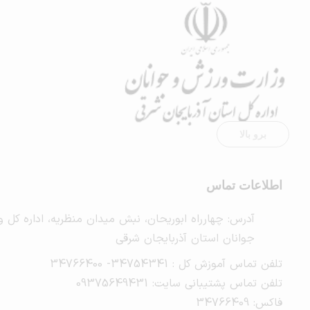
برو بالا
اطلاعات تماس
آدرس: چهارراه ابوریحان، نبش میدان منظریه، اداره کل 
جوانان استان آذربایجان شرقی
تلفن تماس آموزش کل : 34754341- 34766400
تلفن تماس پشتیبانی سایت: 09375649431
فاکس: 34766409