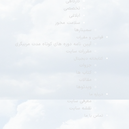
کارگاهی
تخصصی
ابلاغی
سلامت محور
سمینارها
قوانین و مقررات
آیین نامه دوره های کوتاه مدت مربیگری
مقررات سایت
کتابخانه دیجیتال
جزوات
کتاب ها
مقالات
ویدئوها
درباره ما
معرفی سایت
نقشه سایت
تماس با ما
جستجو