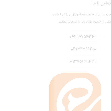
انه آموزش ورزش استان،
ر را انتخاب نمائید.
041347
041347
093756