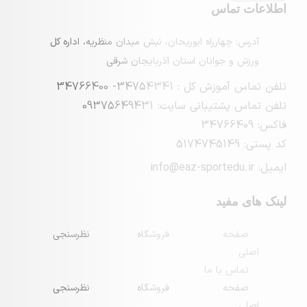
ماس
چهارراه ابوریحان، نبش میدان منظریه، اداره کل
 جوانان استان آذربایجان شرقی
 : 34754341- 34766400
بانی سایت: 09375649431
فید
حه
فروشگاه
نظرسنجی
س با ما
حه
فروشگاه
نظرسنجی