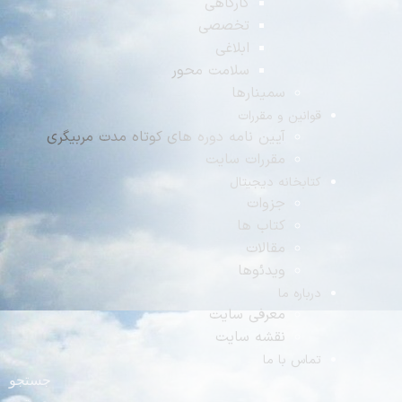
کارگاهی
تخصصی
ابلاغی
سلامت محور
سمینارها
نین و مقررات
آیین نامه دوره های کوتاه مدت مربیگری
مقررات سایت
بخانه دیجیتال
جزوات
کتاب ها
مقالات
ویدئوها
اره ما
معرفی سایت
نقشه سایت
س با ما
جستجو