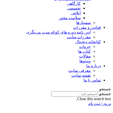
کارگاهی
تخصصی
ابلاغی
سلامت محور
سمینارها
قوانین و مقررات
آیین نامه دوره های کوتاه مدت مربیگری
مقررات سایت
کتابخانه دیجیتال
جزوات
کتاب ها
مقالات
ویدئوها
درباره ما
معرفی سایت
نقشه سایت
تماس با ما
جستجو
جستجو
Close this search box.
ورود | ثبت نام