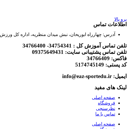
برو بالا
اطلاعات تماس
آدرس: چهارراه ابوریحان، نبش میدان منظریه، اداره کل ورزش 
تلفن تماس آموزش کل : 34754341- 34766400
تلفن تماس پشتیبانی سایت: 09375649431
فاکس: 34766409
کد پستی: 5174745149
ایمیل: info@eaz-sportedu.ir
لینک های مفید
صفحه اصلی
فروشگاه
نظرسنجی
تماس با ما
صفحه اصلی