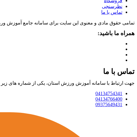
فروشگاه
نظرسنجی
تماس با ما
تمامی حقوق مادی و معنوی این سایت برای سامانه جامع آموزش ور
همراه ما باشید:
تماس با ما
جهت ارتباط با سامانه آموزش ورزش استان، یکی از شماره های زیر را 
04134754341
04134766400
09375649431