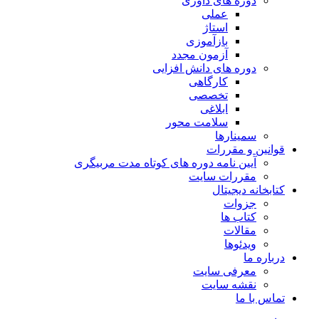
دوره های داوری
عملی
استاژ
بازآموزی
آزمون مجدد
دوره های دانش افزایی
کارگاهی
تخصصی
ابلاغی
سلامت محور
سمینارها
قوانین و مقررات
آیین نامه دوره های کوتاه مدت مربیگری
مقررات سایت
کتابخانه دیجیتال
جزوات
کتاب ها
مقالات
ویدئوها
درباره ما
معرفی سایت
نقشه سایت
تماس با ما