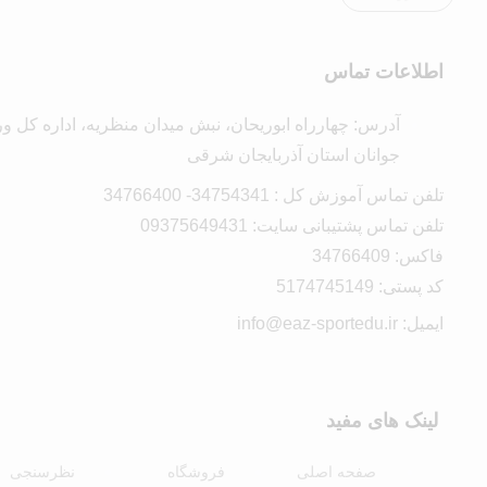
اطلاعات تماس
آدرس: چهارراه ابوریحان، نبش میدان منظریه، اداره کل 
جوانان استان آذربایجان شرقی
تلفن تماس آموزش کل : 34754341- 34766400
تلفن تماس پشتیبانی سایت: 09375649431
فاکس: 34766409
کد پستی: 5174745149
ایمیل: info@eaz-sportedu.ir
لینک های مفید
صفحه اصلی
فروشگاه
نظرسنجی