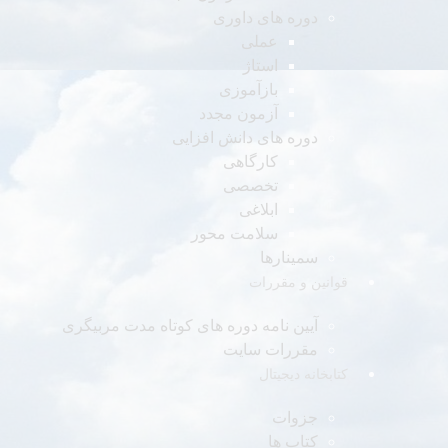
دوره های داوری
عملی
استاژ
بازآموزی
آزمون مجدد
دوره های دانش افزایی
کارگاهی
تخصصی
ابلاغی
سلامت محور
سمینارها
قوانین و مقررات
آیین نامه دوره های کوتاه مدت مربیگری
مقررات سایت
کتابخانه دیجیتال
جزوات
کتاب ها