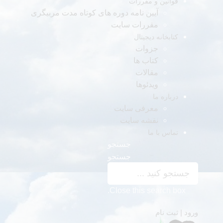
قوانین و مقررات
آیین نامه دوره های کوتاه مدت مربیگری
مقررات سایت
کتابخانه دیجیتال
جزوات
کتاب ها
مقالات
ویدئوها
درباره ما
معرفی سایت
نقشه سایت
تماس با ما
جستجو
جستجو
Close this search box.
ورود | ثبت نام